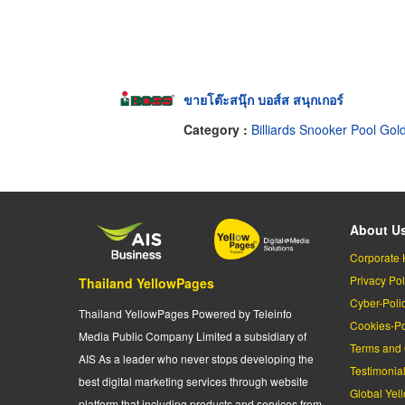
ขายโต๊ะสนุ๊ก บอส์ส สนุกเกอร์
Category :
Billiards Snooker Pool Gol
About U
Corporate 
Privacy Pol
Thailand YellowPages
Cyber-Poli
Thailand YellowPages Powered by Teleinfo
Cookies-Po
Media Public Company Limited a subsidiary of
Terms and 
AIS As a leader who never stops developing the
Testimonia
best digital marketing services through website
Global Yel
platform that including products and services from