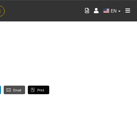
EN
t
Email
Print