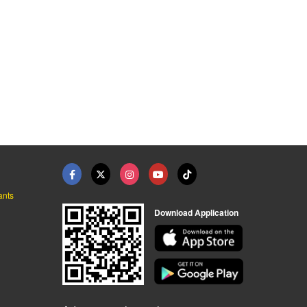
ants
Download Application