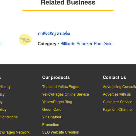
Related Business
ภาษีเจริญ สปอร์ต
d
Category :
Billiards Snooker Pool Gold
s
Our products
Contact Us
History
Thailand YellowPages
Advertising Consult
icy
YellowPages Online Service
Advertise with us
cy
YellowPages Blog
Customer Service
licy
Green Card
Payment Channel
Conditions
YP Chatbot
l
Promotion
lowPages Network
SEO Website Creation