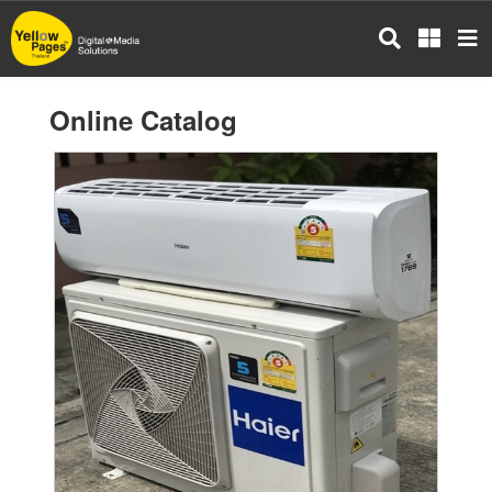
Skip
to
main
content
Online Catalog