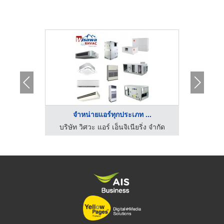
จำหน่ายแอร์ทุกประเภท ...
โร
ร้านขายแอร์บ้าน ราคาถูก นนทบุรี - แอร์บ้าน - แอร์ดี
บริษัท วิศวะ แอร์ เอ็นจิเนียริ่ง จำกัด