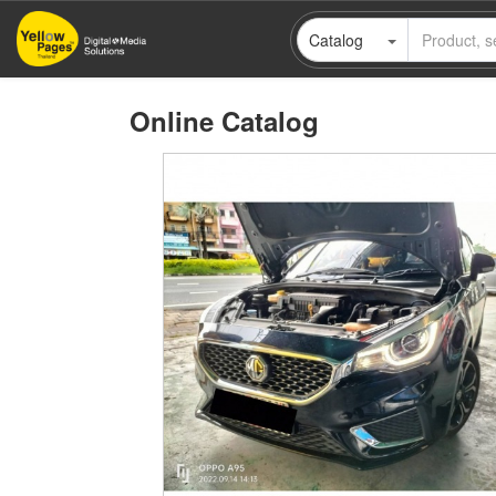
Skip
Catalog
to
main
content
Online Catalog