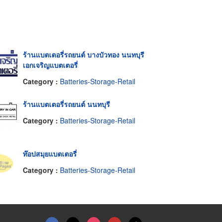
ร้านแบตเตอรี่รถยนต์ บางบัวทอง นนทบุรี
เอกเจริญแบตเตอรี่
Category :
Batteries-Storage-Retail
ร้านแบตเตอรี่รถยนต์ นนทบุรี
Category :
Batteries-Storage-Retail
ท๊อปสมุยแบตเตอรี่
Category :
Batteries-Storage-Retail