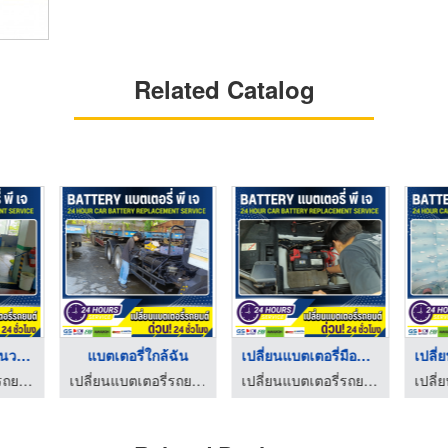
Related Catalog
เปลี่ยนแบตเตอรี่ นวม ...
แบตเตอรี่ใกล้ฉัน
เปลี่ยนแบตเตอรี่มือส ...
เปลี่ยนแบตเตอรี่รถยนต์ 24 ชั่วโมง - แบตเตอรี่ พี เจ
เปลี่ยนแบตเตอรี่รถยนต์ 24 ชั่วโมง - แบตเตอรี่ พี เจ
เปลี่ยนแบตเตอรี่รถยนต์ 24 ชั่วโมง - แบตเตอรี่ พี เจ