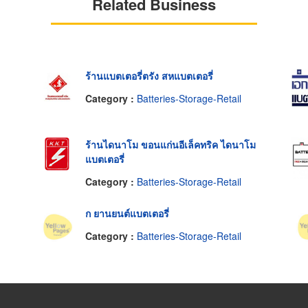
Related Business
ร้านแบตเตอรี่ตรัง สหแบตเตอรี่
Category :
Batteries-Storage-Retail
ร้านไดนาโม ขอนแก่นอีเล็คทริค ไดนาโม
แบตเตอรี่
Category :
Batteries-Storage-Retail
ก ยานยนต์แบตเตอรี่
Category :
Batteries-Storage-Retail