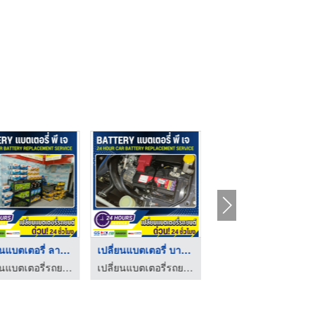
เปลี่ยนแบตเตอรี่ ลาด ...
เปลี่ยนแบตเตอรี่ บาง ...
เปลี่ยนแบตเตอรี่ 24 ...
เปลี่ยนแบตเตอรี่รถยนต์ 24 ชั่วโมง - แบตเตอรี่ พี เจ
เปลี่ยนแบตเตอรี่รถยนต์ 24 ชั่วโมง - แบตเตอรี่ พี เจ
เปลี่ยนแบตเตอรี่รถยนต์ 24 ชั่วโมง - แบตเตอรี่ พี เจ