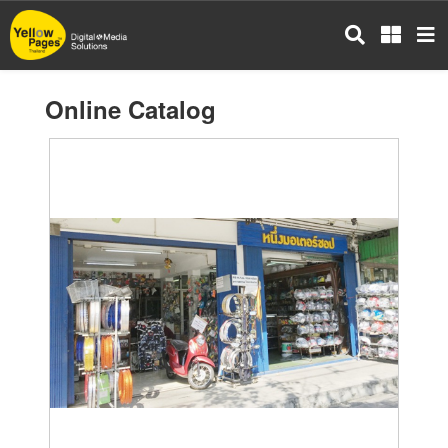
Skip
to
main
content
Online Catalog