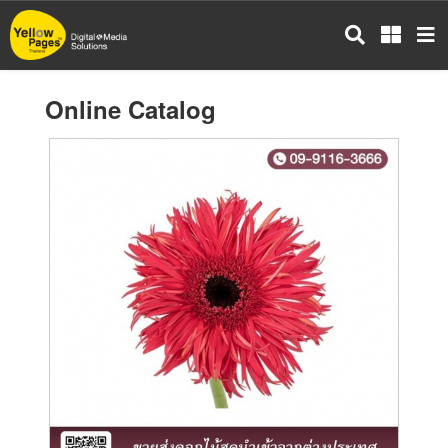
Skip
to
main
content
Online Catalog