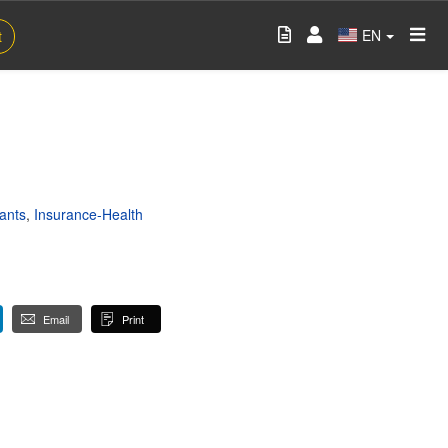
EN
t
ants
,
Insurance-Health
Email
Print