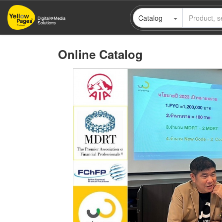
Skip
Catalog
to
main
content
Online Catalog