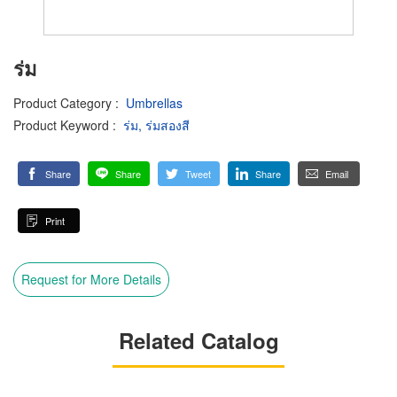
ร่ม
Product Category
:
Umbrellas
Product Keyword
:
ร่ม, ร่มสองสี
Share
Share
Tweet
Share
Email
Print
Request for More Details
Related Catalog