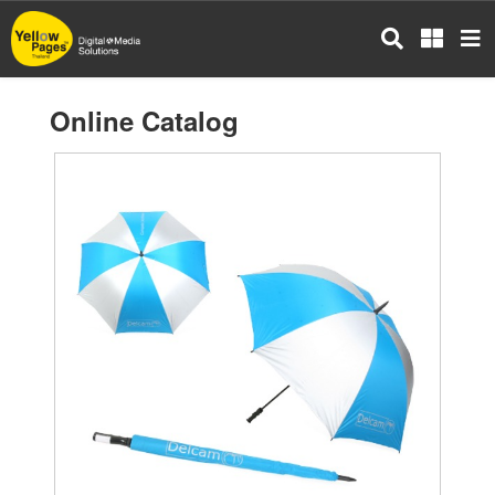
Skip
to
main
content
Online Catalog