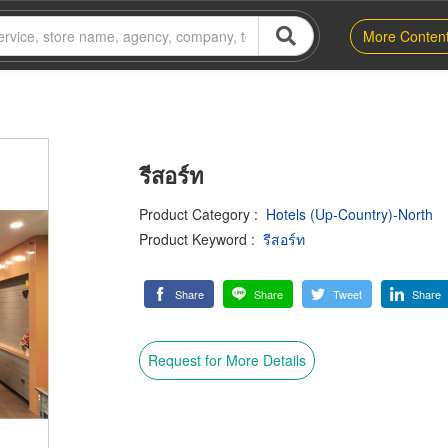
More Conten
รีสอร์ท
Product Category
:
Hotels (Up-Country)-North
Product Keyword
:
รีสอร์ท
Share
Share
Tweet
Share
Request for More Details