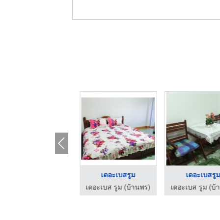
รีสอร์ท
เดอะเบสรูม
เดอะเบสรู
ท็อฟฟี่ โฮม
เดอะเบส รูม (บ้านพร)
เดอะเบส รูม (บ้