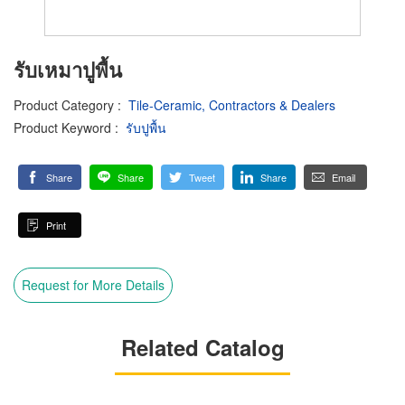
รับเหมาปูพื้น
Product Category
:
Tile-Ceramic, Contractors & Dealers
Product Keyword
:
รับปูพื้น
Share
Share
Tweet
Share
Email
Print
Request for More Details
Related Catalog