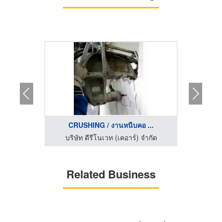
CRUSHING / งานหนีบคอ ...
EPO
บริษัทรับตกแต่งภายใน กรุงเทพ - อรุณรุ่ง อินทีเรีย
บริษัท ดีรีโนเวท (เคอาร์) จำกัด
บริษ
Related Business