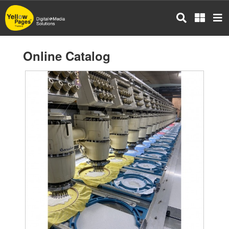
Skip
to
main
content
Online Catalog