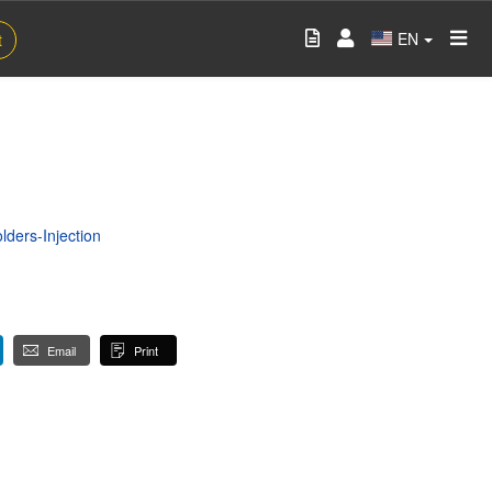
EN
t
lders-Injection
Email
Print