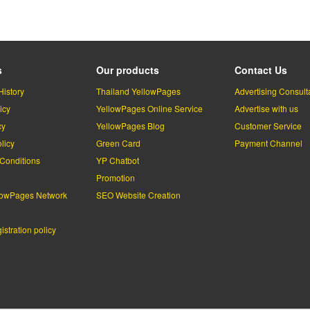
s
Our products
Contact Us
History
Thailand YellowPages
Advertising Consult
icy
YellowPages Online Service
Advertise with us
cy
YellowPages Blog
Customer Service
licy
Green Card
Payment Channel
Conditions
YP Chatbot
l
Promotion
lowPages Network
SEO Website Creation
stration policy