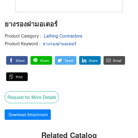
ยางรองฝามอเตอร์
Product Category
:
Lathing Contractors
Product Keyword
:
ยางรองฝามอเตอร์
Share
Share
Tweet
Share
Email
Print
Request for More Details
Download Attachment
Related Catalog