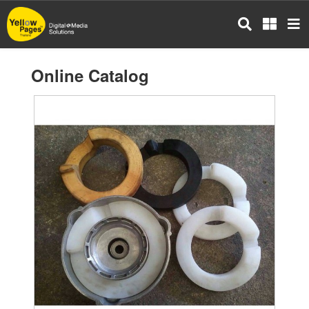
Skip
to
main
content
Online Catalog