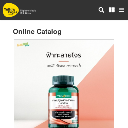
Skip
to
main
content
Online Catalog