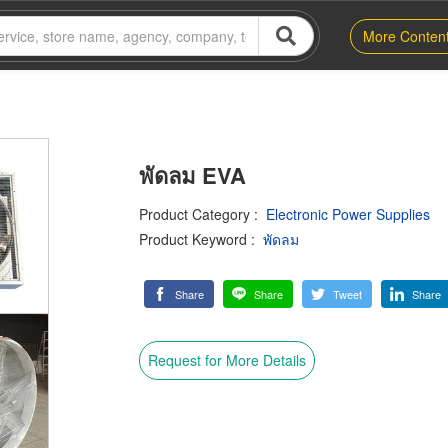
More Conten
พัดลม EVA
Product Category
:
Electronic Power Supplies
Product Keyword
:
พัดลม
Share
Share
Tweet
Share
Request for More Details