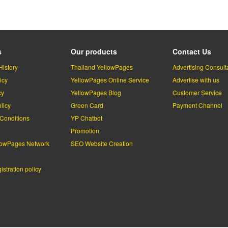
s
Our products
Contact Us
History
Thailand YellowPages
Advertising Consult
icy
YellowPages Online Service
Advertise with us
cy
YellowPages Blog
Customer Service
licy
Green Card
Payment Channel
Conditions
YP Chatbot
l
Promotion
lowPages Network
SEO Website Creation
stration policy