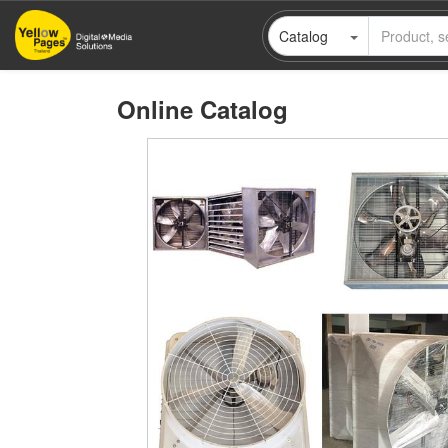
Skip
Catalog
to
main
content
Online Catalog