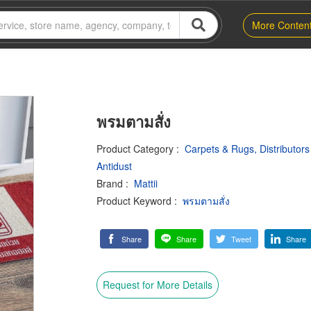
More Conten
พรมตามสั่ง
Product Category
:
Carpets & Rugs, Distributor
Antidust
Brand
:
Mattii
Product Keyword
:
พรมตามสั่ง
Share
Share
Tweet
Share
Request for More Details