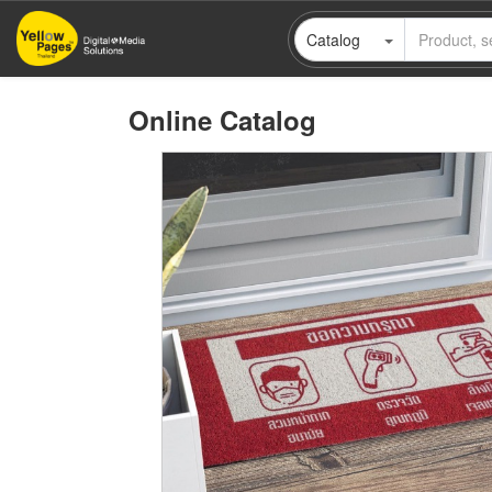
Skip
Catalog
to
main
content
Online Catalog