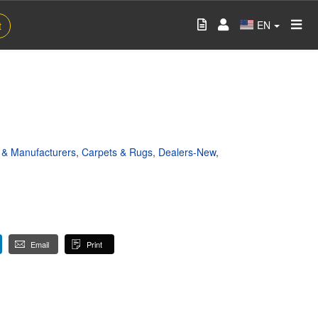
EN
t
s & Manufacturers
,
Carpets & Rugs, Dealers-New
,
Email
Print