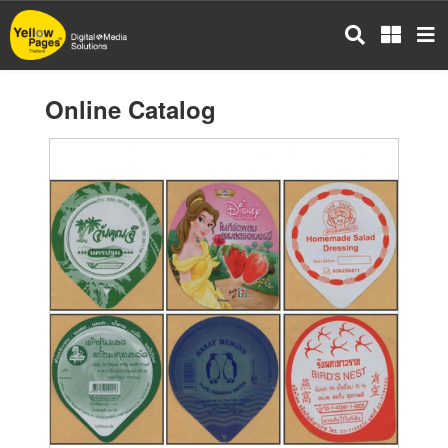
Skip
to
main
content
Online Catalog