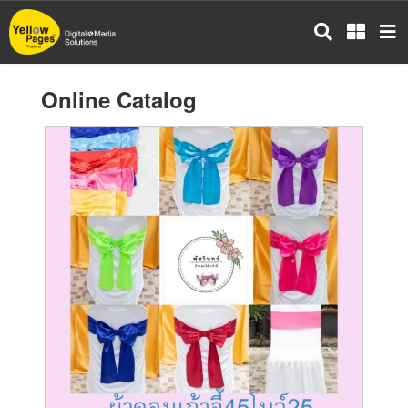
Skip
to
main
content
Online Catalog