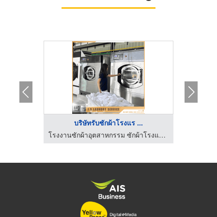
บริษัทรับซักผ้าโรงแร ...
โร
รับสั่งตัดผ้าคลุมโต๊ะ ผ้าคลุมเก้าอี้ - เอ็นแอนด์เอส บิซิเนส
โรงงานซักผ้าอุตสาหกรรม ซักผ้าโรงแรม - เจ.เอส.ลอนดรี้