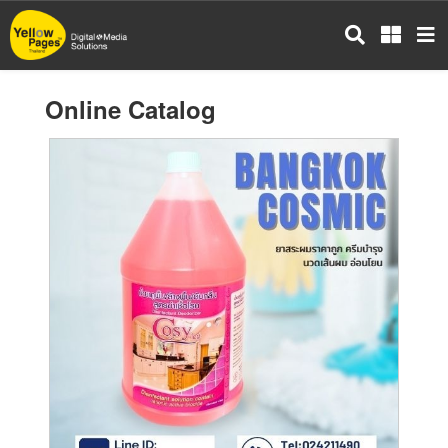
Skip
to
main
content
Online Catalog