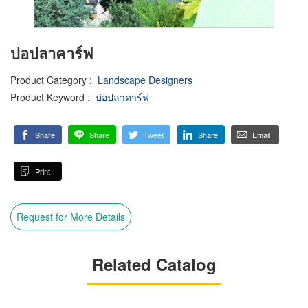
บ่อปลาคาร์ฟ
Product Category
:
Landscape Designers
Product Keyword
:
บ่อปลาคาร์ฟ
Share
Share
Tweet
Share
Email
Print
Request for More Details
Related Catalog