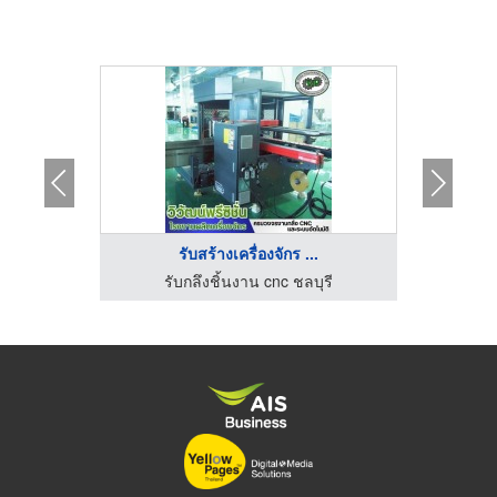
...
รับสร้างเครื่องจักร ...
รับผลิตเครื่องล้างอัลตร้าโซนิค - พศุดา ซัพพลายส์ แอนด์ เซอร์วิสเซส
รับกลึงชิ้นงาน cnc ชลบุรี