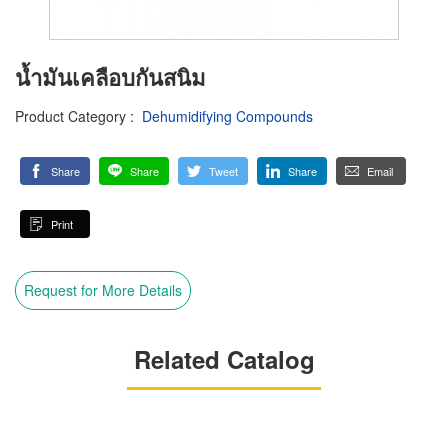
น้ำมันเคลือบกันสนิม
Product Category
:
Dehumidifying Compounds
Share
Share
Tweet
Share
Email
Print
Request for More Details
Related Catalog