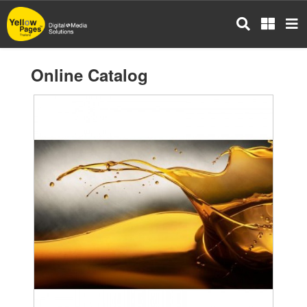
Skip
to
main
content
Online Catalog