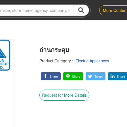
More Conten
ถ่านกระดุม
Product Category
:
Electric Appliances
Share
Share
Tweet
Share
Request for More Details