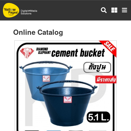
Skip
to
main
content
Online Catalog