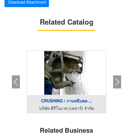
Download Attachment
Related Catalog
CRUSHING / งานหนีบคอ ...
EPO
บริษัทรับตกแต่งภายใน กรุงเทพ - อรุณรุ่ง อินทีเรีย
บริษัท ดีรีโนเวท (เคอาร์) จำกัด
บริษ
Related Business