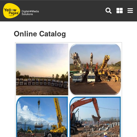
Skip
to
main
content
Online Catalog