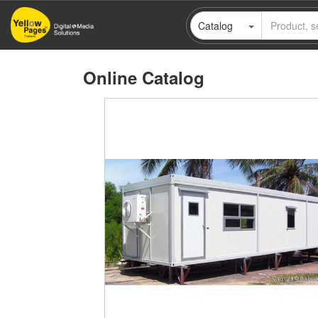
Skip
Catalog
to
main
content
Online Catalog