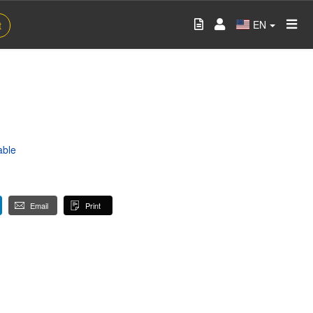
EN
t
able
Email
Print