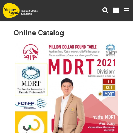
Skip
to
main
content
Online Catalog