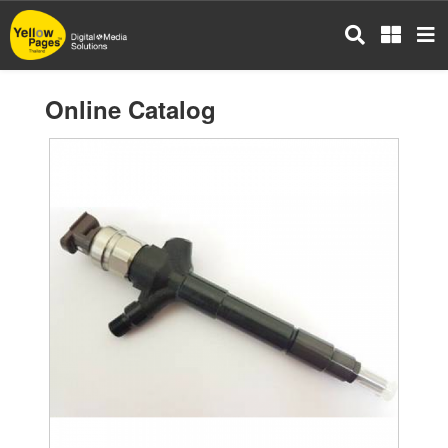
Skip
to
main
content
Online Catalog