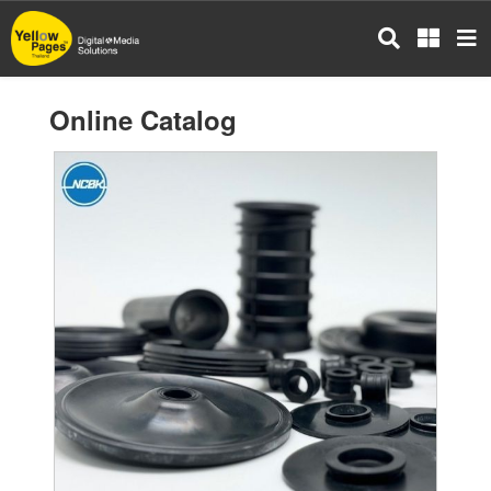
Skip
to
main
content
Online Catalog