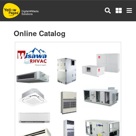
Skip
to
main
content
Online Catalog