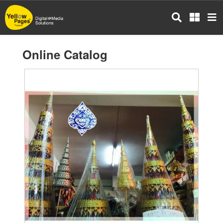
Skip
to
main
content
Online Catalog