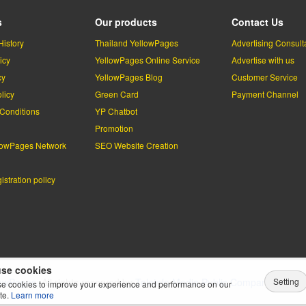
s
Our products
Contact Us
History
Thailand YellowPages
Advertising Consult
icy
YellowPages Online Service
Advertise with us
cy
YellowPages Blog
Customer Service
licy
Green Card
Payment Channel
Conditions
YP Chatbot
l
Promotion
lowPages Network
SEO Website Creation
stration policy
se cookies
Setting
lowPages.
All rights reserved by
Teleinfo Media Public Company Limited
e cookies to improve your experience and performance on our
te.
Learn more