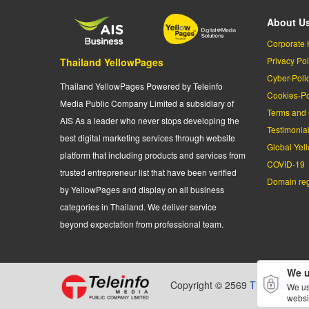
About U
Corporate 
Privacy Pol
Thailand YellowPages
Cyber-Poli
Thailand YellowPages Powered by Teleinfo
Cookies-Po
Media Public Company Limited a subsidiary of
Terms and 
AIS As a leader who never stops developing the
Testimonia
best digital marketing services through website
Global Yel
platform that including products and services from
COVID-19
trusted entrepreneur list that have been verified
Domain regi
by YellowPages and display on all business
categories in Thailand. We deliver service
beyond expectation from professional team.
We u
Copyright © 2569
Thailand Yel
We us
websi