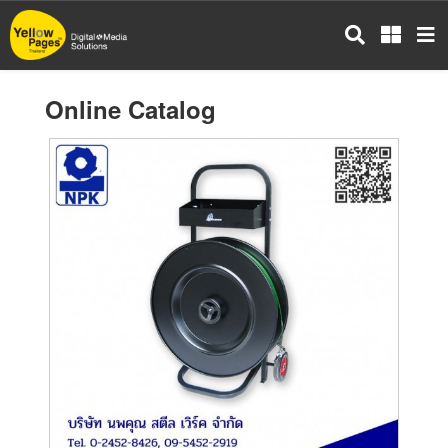
Skip
to
main
content
Online Catalog