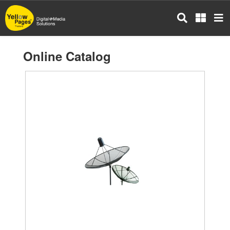
Skip
to
main
content
Online Catalog