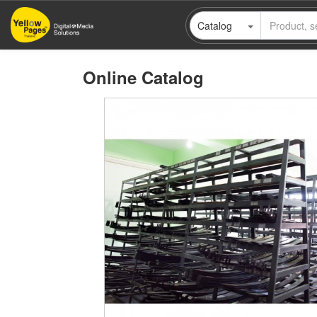
Skip
Catalog
to
main
content
Online Catalog