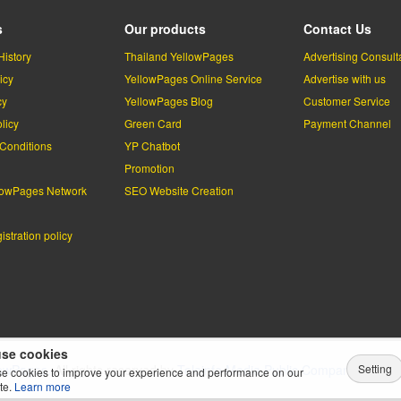
s
Our products
Contact Us
History
Thailand YellowPages
Advertising Consult
icy
YellowPages Online Service
Advertise with us
cy
YellowPages Blog
Customer Service
licy
Green Card
Payment Channel
Conditions
YP Chatbot
l
Promotion
lowPages Network
SEO Website Creation
stration policy
se cookies
Setting
lowPages.
All rights reserved by
Teleinfo Media Public Company Limited
e cookies to improve your experience and performance on our
te.
Learn more