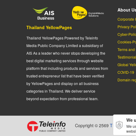
About U
Corporate 
Privacy Pol
Thailand YellowPages
Cyber-Poli
Thailand YellowPages Powered by Teleinfo
Cookies-Po
Media Public Company Limited a subsidiary of
Terms and 
AIS As a leader who never stops developing the
Testimonia
best digital marketing services through website
Global Yel
platform that including products and services from
COVID-19
trusted entrepreneur list that have been verified
Domain regi
by YellowPages and display on all business
categories in Thailand. We deliver service
beyond expectation from professional team.
We u
Copyright © 2569
Thailand Yel
We us
websi