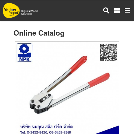
Skip
to
main
content
Online Catalog