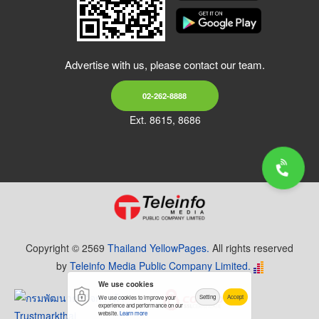
Advertise with us, please contact our team.
02-262-8888
Ext. 8615, 8686
Copyright © 2569
Thailand YellowPages.
All rights reserved
by
Teleinfo Media Public Company Limited.
We use cookies
Setting
Accept
We use cookies to improve your
experience and performance on our
website.
Learn more