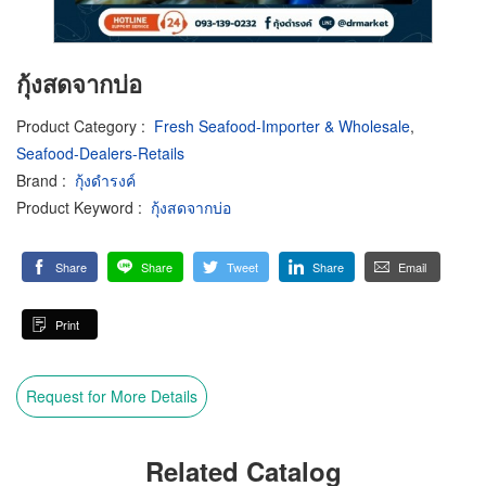
กุ้งสดจากบ่อ
Product Category
:
Fresh Seafood-Importer & Wholesale
,
Seafood-Dealers-Retails
Brand
:
กุ้งดำรงค์
Product Keyword
:
กุ้งสดจากบ่อ
Share
Share
Tweet
Share
Email
Print
Request for More Details
Related Catalog