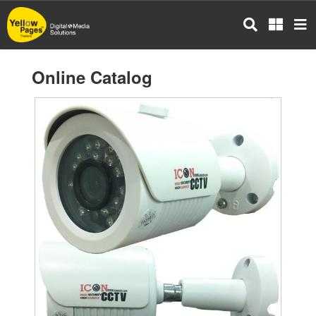
Skip
to
main
content
Online Catalog