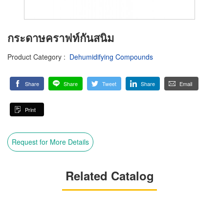
กระดาษคราฟท์กันสนิม
Product Category
:
Dehumidifying Compounds
Share
Share
Tweet
Share
Email
Print
Request for More Details
Related Catalog