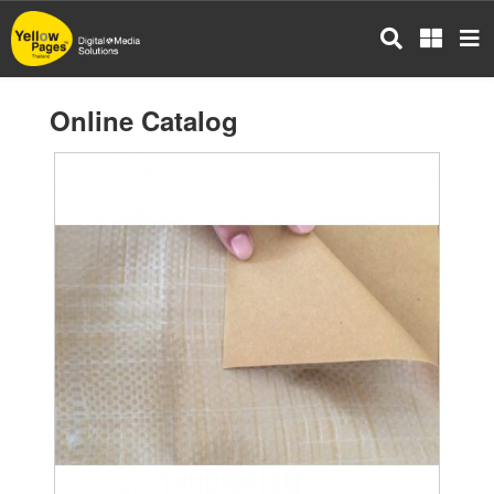
Skip
to
main
content
Online Catalog