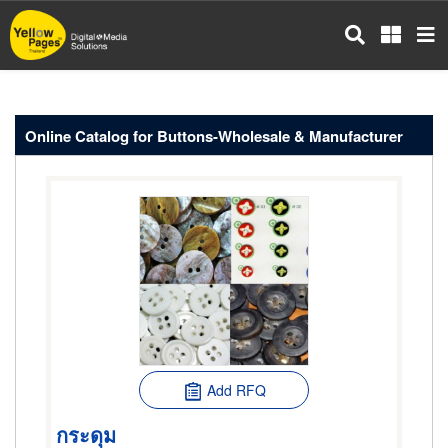
Skip
to
main
content
Online Catalog for Buttons-Wholesale & Manufacturer
Add RFQ
กระดุม