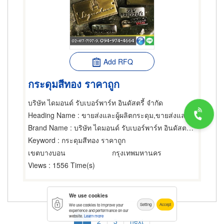
Add RFQ
กระดุมสีทอง ราคาถูก
บริษัท ไดมอนด์ รับเบอร์พาร์ท อินดัสตรี้ จำกัด
Heading Name
: ขายส่งและผู้ผลิตกระดุม,ขายส่งและผู้ผลิตกระดุม,เครื่องปั๊มกระดุม
Brand Name
: บริษัท ไดมอนด์ รับเบอร์พาร์ท อินดัสตรี้ จำกัด
Keyword
: กระดุมสีทอง ราคาถูก
เขตบางบอน
กรุงเทพมหานคร
Views
: 1556 Time(s)
We use cookies
Setting
Accept
We use cookies to improve your
Pagination
experience and performance on our
website.
Learn more
Current
1
Page
2
Page
3
Next
next