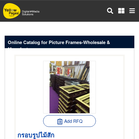
Skip
to
main
content
Online Catalog for Picture Frames-Wholesale &
Manufacturers
Add RFQ
กรอบรูปไม้สัก