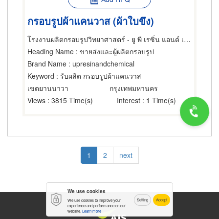
กรอบรูปผ้าแคนวาส (ผ้าใบขึง)
โรงงานผลิตกรอบรูปวิทยาศาสตร์ - ยู พี เรซิ่น แอนด์ เคมีคอล
Heading Name
: ขายส่งและผู้ผลิตกรอบรูป
Brand Name
: upresinandchemical
Keyword
: รับผลิต กรอบรูปผ้าแคนวาส
เขตยานนาวา
กรุงเทพมหานคร
Views
: 3815 Time(s)
Interest
: 1 Time(s)
Pagination
Current
1
Page
2
Next
next
page
page
We use cookies
Setting
Accept
We use cookies to improve your
experience and performance on our
website.
Learn more