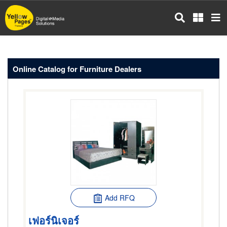
Skip
to
main
content
Online Catalog for Furniture Dealers
Add RFQ
เฟอร์นิเจอร์