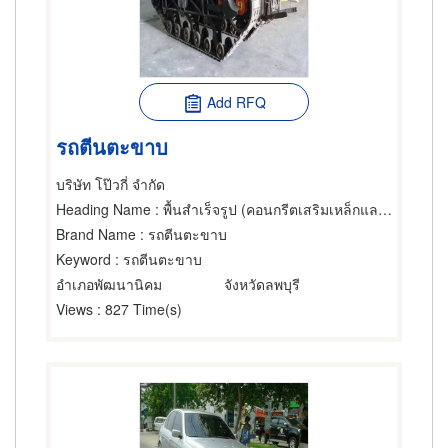
Add RFQ
รถตีนตะขาบ
บริษัท โป๊วกี่ จำกัด
Heading Name
: พื้นสำเร็จรูป (คอนกรีตเสริมเหล็กและอัดแรง),เครื่องมือ,รอกยกของ
Brand Name
: รถตีนตะขาบ
Keyword
: รถตีนตะขาบ
อำเภอพัฒนานิคม
จังหวัดลพบุรี
Views
: 827 Time(s)