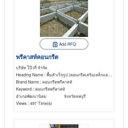
Add RFQ
พรีคาสท์คอนกรีต
บริษัท โป๊วกี่ จำกัด
Heading Name
: พื้นสำเร็จรูป (คอนกรีตเสริมเหล็กและอัดแรง),คอนกรีตเสริมเหล็ก,วัสดุ-อุปกรณ์ก่อสร้าง
Brand Name
: คอนกรีตพรีคาสท์
Keyword
: คอนกรีตพรีคาสท์
อำเภอพัฒนานิคม
จังหวัดลพบุรี
Views
: 491 Time(s)