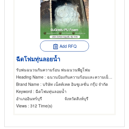
Add RFQ
ฉีดโฟมทุ่นลอยน้ำ
รับพ่นฉนวนกันความร้อน พ่นฉนวนพียูโฟม
Heading Name
: ฉนวนป้องกันความร้อนและความเย็น,ผู้รับเหมากันรั่ว,อุปกรณ์และวัสดุกันรั่ว
Brand Name
: บริษัท เน็คท์เทค อินซูเลชั่น กรุ๊ป จำกัด
Keyword
: ฉีดโฟมทุ่นลอยน้ำ
อำเภออินทร์บุรี
จังหวัดสิงห์บุรี
Views
: 312 Time(s)