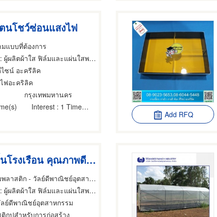
แตนโชว์ซ่อนแสงไฟ
ามแบบที่ต้องการ
 ผู้ผลิตผ้าใส ฟิล์มและแผ่นใสพลาสติก,ผลิตภัณฑ์อะคริลิค,ผลิตภัณฑ์อะคริลิค
ีไซน์ อะครีลิค
งไฟอะคริลิค
กรุงเทพมหานคร
ime(s)
Interest
: 1 Time(s)
Add RFQ
พลาสติกปูพื้นโรงเรือน คุณภาพดี ราคาขายส่ง
โรงงานผลิตฟิล์มพลาสติก - วัลย์ดีพาณิชย์อุตสาหกรรม
: ผู้ผลิตผ้าใส ฟิล์มและแผ่นใสพลาสติก
วัลย์ดีพาณิชย์อุตสาหกรรม
ติกปูสำหรับการก่อสร้าง