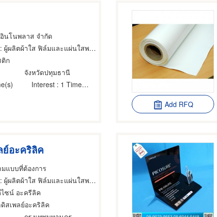
์ อินโนพลาส จำกัด
: ผู้ผลิตผ้าใส ฟิล์มและแผ่นใสพลาสติก
ติก
จังหวัดปทุมธานี
e(s)
Interest
: 1 Time(s)
Add RFQ
ลย์อะคริลิค
ามแบบที่ต้องการ
 ผู้ผลิตผ้าใส ฟิล์มและแผ่นใสพลาสติก,แผ่นอะครีลิคพลาสติก,ผลิตภัณฑ์อะคริลิค
ีไซน์ อะครีลิค
ำดิสเพลย์อะคริลิค
กรุงเทพมหานคร