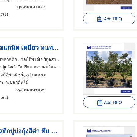
กรุงเทพมหานคร
e(s)
Add RFQ
ถุงปลูกพืชออแกนิค เหนียว ทนทาน ส่งตรงจากโรงงานผู้ผลิต
โรงงานผลิตฟิล์มพลาสติก - วัลย์ดีพาณิชย์อุตสาหกรรม
: ผู้ผลิตผ้าใส ฟิล์มและแผ่นใสพลาสติก
วัลย์ดีพาณิชย์อุตสาหกรรม
าะ ถุงปลูกต้นไม้
กรุงเทพมหานคร
e(s)
Add RFQ
ขายส่งพลาสติกปูบ่อกุ้งสีดำ ทึบ ทนทาน