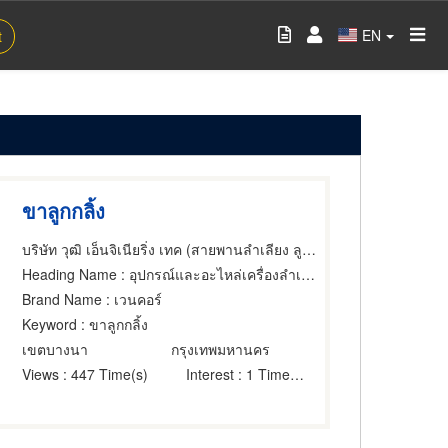
EN
t
ขาลูกกลิ้ง
บริษัท วุฒิ เอ็นจิเนียริ่ง เทค (สายพานลำเลียง ลูกกลิ้ง) จำกัด
Heading Name
: อุปกรณ์และอะไหล่เครื่องลำเลียง,ผู้รับเหมาติดตั้ง สำหรับโรงงานอุตสาหกรรมฉนวน,ขายส่งและผู้ผลิตชิ้นส่วนและอะไหล่เครื่องจักรกล
Brand Name
: เวนคอร์
Keyword
: ขาลูกกลิ้ง
เขตบางนา
กรุงเทพมหานคร
Views
: 447 Time(s)
Interest
: 1 Time(s)