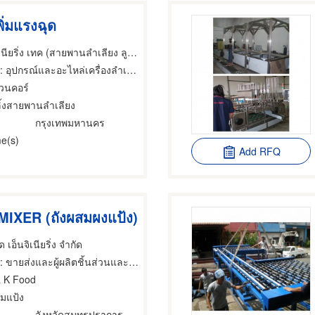
พิ่มแรงฉุด
บริษัท วุฒิ เอ็นจิเนียริ่ง เทค (สายพานลำเลียง ลูกกลิ้ง) จำกัด
อุปกรณ์และอะไหล่เครื่องลำเลียง,ผู้รับเหมาติดตั้ง สำหรับโรงงานอุตสาหกรรมฉนวน,ขายส่งและผู้ผลิตชิ้นส่วนและอะไหล่เครื่องจักรกล
เวนคอร์
ลิ้งสายพานลำเลียง
กรุงเทพมหานคร
e(s)
Add RFQ
XER (ถังผสมผงแป้ง)
ด เอ็นจิเนียริ่ง จำกัด
 ขายส่งและผู้ผลิตชิ้นส่วนและอะไหล่เครื่องจักรกล,เครื่องจักรกลจัดสร้างตามสั่ง,เครื่องจักร
L K Food
สมแป้ง
จังหวัดสมุทรปราการ