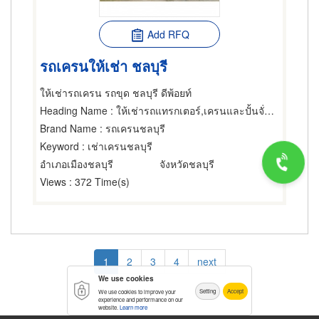
Add RFQ
รถเครนให้เช่า ชลบุรี
ให้เช่ารถเครน รถขุด ชลบุรี ดีพ้อยท์
Heading Name
: ให้เช่ารถแทรกเตอร์,เครนและปั้นจั่น,บริการติดตั้งและโยกย้ายเครื่องจักรกล
Brand Name
: รถเครนชลบุรี
Keyword
: เช่าเครนชลบุรี
อำเภอเมืองชลบุรี
จังหวัดชลบุรี
Views
: 372 Time(s)
Pagination
Current
1
Page
2
Page
3
Page
4
Next
next
page
page
We use cookies
Setting
Accept
We use cookies to improve your
experience and performance on our
website.
Learn more