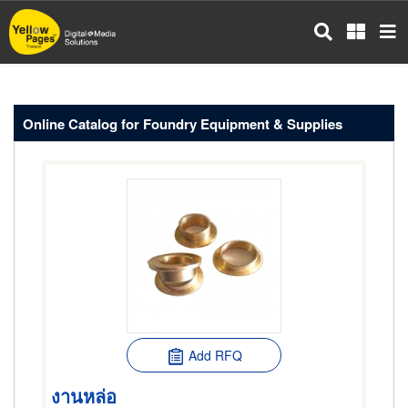
Skip
to
main
content
Online Catalog for Foundry Equipment & Supplies
Add RFQ
งานหล่อ