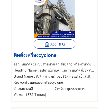
Add RFQ
ติดตั้งเครื่องcyclone
ออกแบบติดตั้งระบบสายพานลำเลียงสกรู พร้อมรับวางระบบดูดฝุ่นโรงงาน
Heading Name
: อุปกรณ์ควบคุมและระบบติดตั้งอุตสาหกรรม,เครื่องกรองอากาศและแก๊ส,อุปกรณ์กำจัดฝุ่นและควัน
Brand Name
: พี.พี. เพาเวอร์ เซอร์วิส แอนด์ เอ็นจิเนียริ่ง
Keyword
: ออกแบบเครื่องcyclone
อำเภอบางพลี
จังหวัดสมุทรปราการ
Views
: 1872 Time(s)